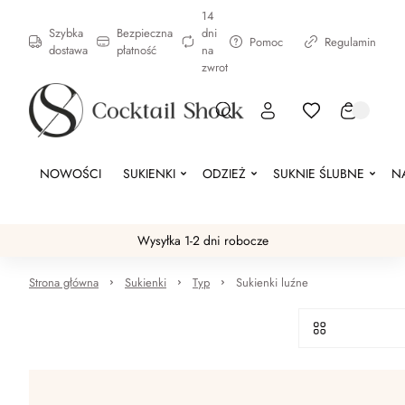
14
Szybka
Bezpieczna
dni
Pomoc
Regulamin
dostawa
płatność
na
zwrot
NOWOŚCI
SUKIENKI
ODZIEŻ
SUKNIE ŚLUBNE
N
Wysyłka 1-2 dni robocze
Strona główna
Sukienki
Typ
Sukienki luźne