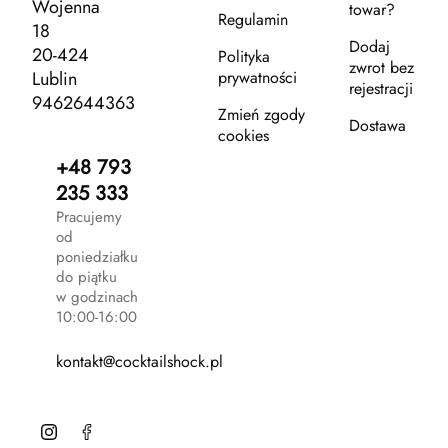
Wojenna
towar?
Regulamin
18
Dodaj
20-424
Polityka
zwrot bez
Lublin
prywatności
rejestracji
9462644363
Zmień zgody
Dostawa
cookies
+48 793
235 333
Pracujemy
od
poniedziałku
do piątku
w godzinach
10:00-16:00
kontakt@cocktailshock.pl