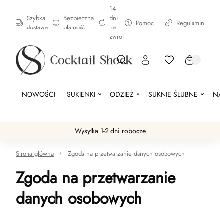
14
Szybka
Bezpieczna
dni
Pomoc
Regulamin
dostawa
płatność
na
zwrot
NOWOŚCI
SUKIENKI
ODZIEŻ
SUKNIE ŚLUBNE
N
Wysyłka 1-2 dni robocze
Strona główna
Zgoda na przetwarzanie danych osobowych
Zgoda na przetwarzanie
danych osobowych