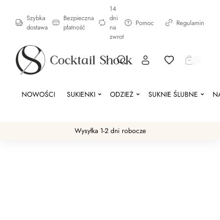
14
Szybka
Bezpieczna
dni
Pomoc
Regulamin
dostawa
płatność
na
zwrot
NOWOŚCI
SUKIENKI
ODZIEŻ
SUKNIE ŚLUBNE
N
Wysyłka 1-2 dni robocze