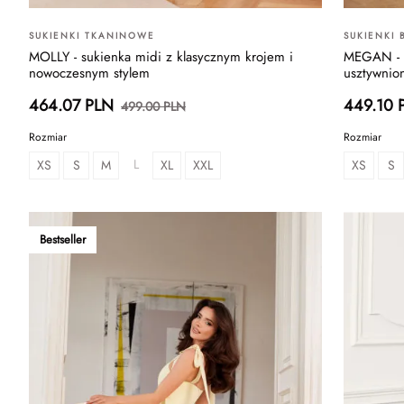
SUKIENKI TKANINOWE
SUKIENKI
MOLLY - sukienka midi z klasycznym krojem i
MEGAN - s
nowoczesnym stylem
usztywnio
464.07 PLN
449.10 
499.00 PLN
Rozmiar
Rozmiar
L
XS
S
M
XL
XXL
XS
S
Bestseller