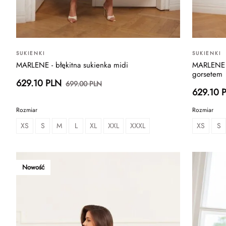
SUKIENKI
SUKIENKI
MARLENE - błękitna sukienka midi
MARLENE 
gorsetem
629.10 PLN
699.00 PLN
629.10 
Rozmiar
Rozmiar
XS
S
M
L
XL
XXL
XXXL
XS
S
Nowość