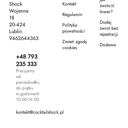
Shock
Kontakt
zwrócić
Wojenna
towar?
Regulamin
18
Dodaj
20-424
Polityka
zwrot bez
Lublin
prywatności
rejestracji
9462644363
Zmień zgody
Dostawa
cookies
+48 793
235 333
Pracujemy
od
poniedziałku
do piątku
w godzinach
10:00-16:00
kontakt@cocktailshock.pl