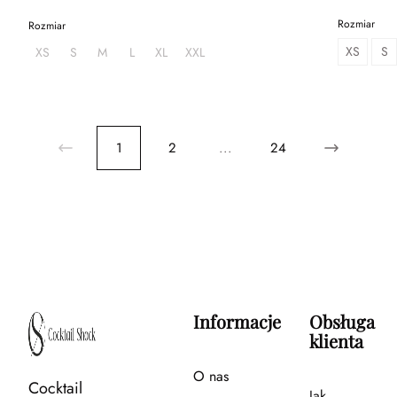
Rozmiar
Rozmiar
XS
S
XS
S
M
L
XL
XXL
1
2
...
24
Informacje
Obsługa
klienta
O nas
Cocktail
Jak