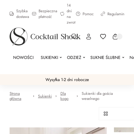
14
Szybka
Bezpieczna
dni
Pomoc
Regulamin
dostawa
płatność
na
zwrot
NOWOŚCI
SUKIENKI
ODZIEŻ
SUKNIE ŚLUBNE
N
Wysyłka 1-2 dni robocze
Strona
Dla
Sukienki dla gościa
Sukienki
główna
kogo
weselnego