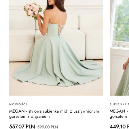
NOWOŚCI
SUKIENKI
MEGAN - stylowa sukienka midi z usztywnionym
MEGAN - s
gorsetem i wiązaniem
gorsetem
557.07 PLN
449.10 
599.00 PLN