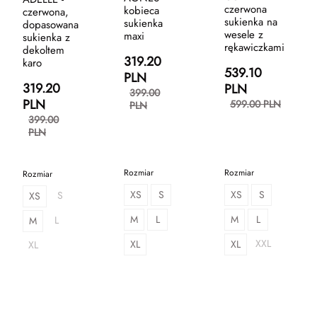
czerwona
kobieca
czerwona,
sukienka na
sukienka
dopasowana
wesele z
maxi
sukienka z
rękawiczkami
dekoltem
319.20
karo
539.10
PLN
319.20
PLN
399.00
PLN
599.00 PLN
PLN
399.00
PLN
Rozmiar
Rozmiar
Rozmiar
XS
S
XS
S
S
XS
M
L
M
L
L
M
XXL
XL
XL
XL