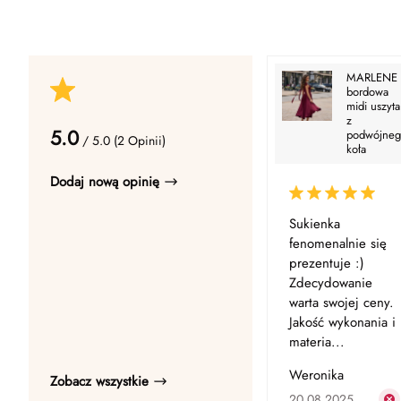
MARLENE 
bordowa
midi uszyta
z
5.0
podwójne
/ 5.0 (2 Opinii)
koła
Dodaj nową opinię
Sukienka
fenomenalnie się
prezentuje :)
Zdecydowanie
warta swojej ceny.
Jakość wykonania i
materia...
Weronika
Zobacz wszystkie
20.08.2025