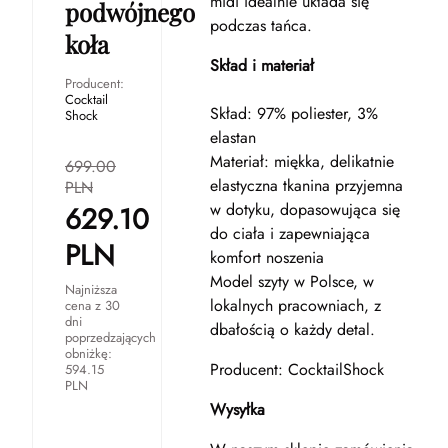
midi idealnie układa się
podwójnego
podczas tańca.
koła
Skład i materiał
Producent:
Cocktail
Skład: 97% poliester, 3%
Shock
elastan
Materiał: miękka, delikatnie
699.00
elastyczna tkanina przyjemna
PLN
w dotyku, dopasowująca się
629.10
do ciała i zapewniająca
PLN
komfort noszenia
Model szyty w Polsce, w
Najniższa
lokalnych pracowniach, z
cena z 30
dni
dbałością o każdy detal.
poprzedzających
obniżkę:
Producent: CocktailShock
594.15
PLN
Wysyłka