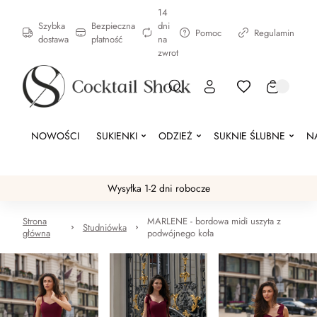
14
Szybka
Bezpieczna
dni
Pomoc
Regulamin
dostawa
płatność
na
zwrot
NOWOŚCI
SUKIENKI
ODZIEŻ
SUKNIE ŚLUBNE
N
Wysyłka 1-2 dni robocze
Strona
MARLENE - bordowa midi uszyta z
Studniówka
główna
podwójnego koła