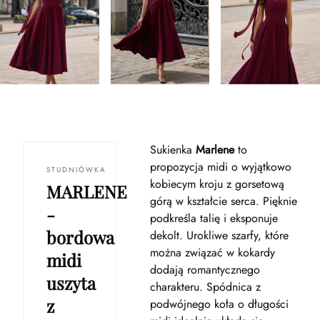
Sukienka
Marlene
to
propozycja midi o wyjątkowo
STUDNIÓWKA
kobiecym kroju z gorsetową
MARLENE
górą w kształcie serca. Pięknie
-
podkreśla talię i eksponuje
bordowa
dekolt. Urokliwe szarfy, które
można związać w kokardy
midi
dodają romantycznego
uszyta
charakteru. Spódnica z
z
podwójnego koła o długości