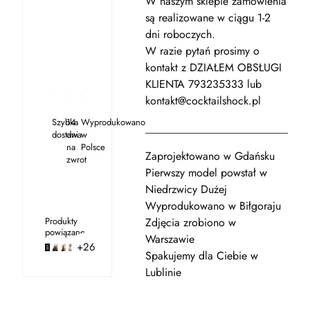
W naszym sklepie zamówienia
są realizowane w ciągu 1-2
dni roboczych.
W razie pytań prosimy o
kontakt z DZIAŁEM OBSŁUGI
KLIENTA 793235333 lub
kontakt@cocktailshock.pl
Szybka
14
Wyprodukowano
_____________________________
dostawa
dni
w
na
Polsce
Zaprojektowano w Gdańsku
zwrot
Pierwszy model powstał w
Niedrzwicy Dużej
Wyprodukowano w Biłgoraju
Produkty
Zdjęcia zrobiono w
powiązane
Warszawie
+26
Spakujemy dla Ciebie w
Lublinie