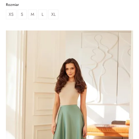
Rozmiar
XS
S
M
L
XL