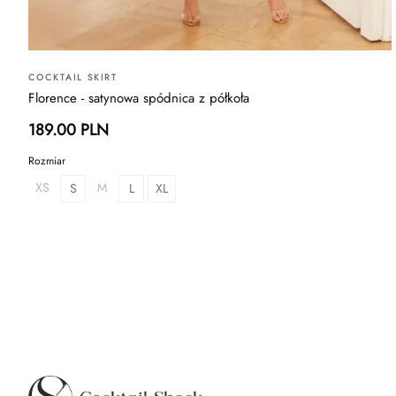
COCKTAIL SKIRT
Florence - satynowa spódnica z półkoła
189.00 PLN
Rozmiar
XS
M
S
L
XL