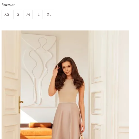
Rozmiar
XS
S
M
L
XL