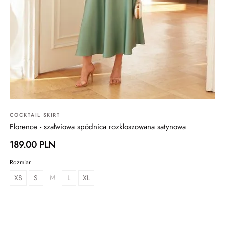
COCKTAIL SKIRT
Florence - szałwiowa spódnica rozkloszowana satynowa
189.00 PLN
Rozmiar
M
XS
S
L
XL