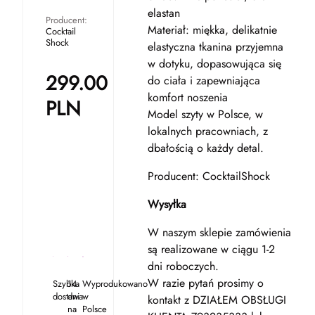
elastan
Producent:
Materiał: miękka, delikatnie
Cocktail
Shock
elastyczna tkanina przyjemna
w dotyku, dopasowująca się
299.00
do ciała i zapewniająca
komfort noszenia
PLN
Model szyty w Polsce, w
lokalnych pracowniach, z
dbałością o każdy detal.
Producent: CocktailShock
Wysyłka
W naszym sklepie zamówienia
są realizowane w ciągu 1-2
dni roboczych.
W razie pytań prosimy o
Szybka
14
Wyprodukowano
dostawa
dni
w
kontakt z DZIAŁEM OBSŁUGI
na
Polsce