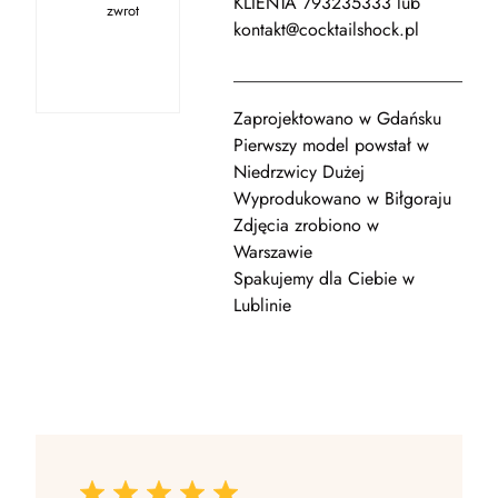
KLIENTA 793235333 lub
zwrot
kontakt@cocktailshock.pl
_____________________________
Zaprojektowano w Gdańsku
Pierwszy model powstał w
Niedrzwicy Dużej
Wyprodukowano w Biłgoraju
Zdjęcia zrobiono w
Warszawie
Spakujemy dla Ciebie w
Lublinie