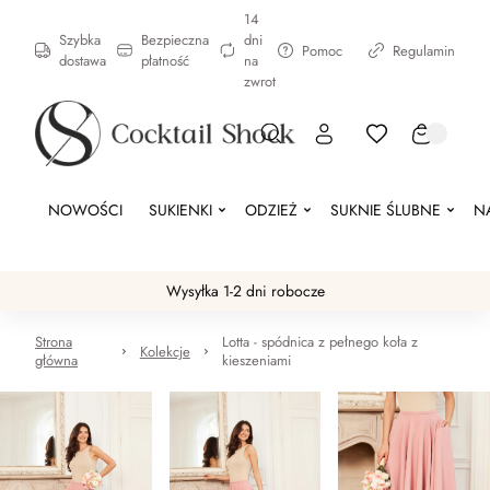
14
Szybka
Bezpieczna
dni
Pomoc
Regulamin
dostawa
płatność
na
zwrot
NOWOŚCI
SUKIENKI
ODZIEŻ
SUKNIE ŚLUBNE
N
Wysyłka 1-2 dni robocze
Strona
Lotta - spódnica z pełnego koła z
Kolekcje
główna
kieszeniami