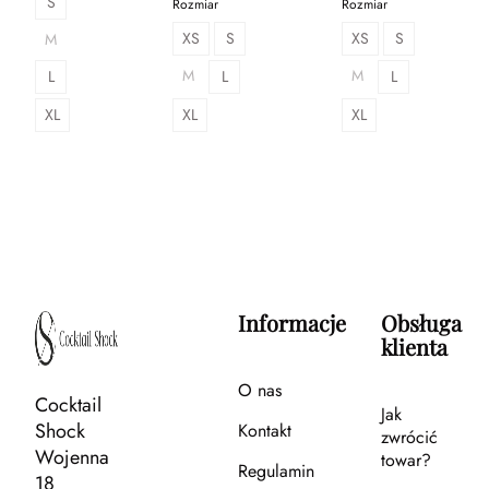
S
Rozmiar
Rozmiar
XS
S
XS
S
M
M
M
L
L
L
XL
XL
XL
Informacje
Obsługa
klienta
O nas
Cocktail
Jak
Shock
Kontakt
zwrócić
Wojenna
towar?
Regulamin
18