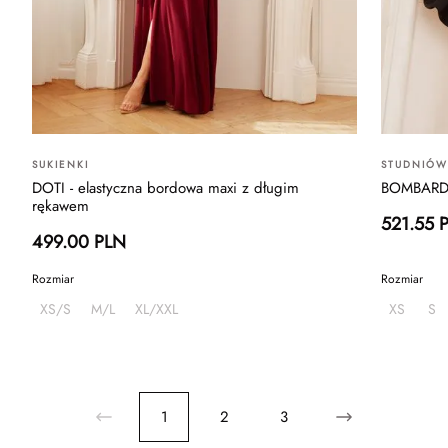
SUKIENKI
STUDNIÓ
DOTI - elastyczna bordowa maxi z długim
BOMBARDIN
rękawem
521.55 
499.00 PLN
Rozmiar
Rozmiar
XS/S
M/L
XL/XXL
XS
S
1
2
3