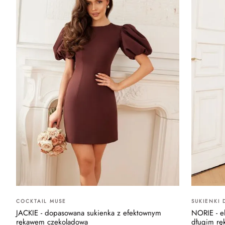
COCKTAIL MUSE
SUKIENKI
JACKIE - dopasowana sukienka z efektownym
NORIE - e
rękawem czekoladowa
długim r