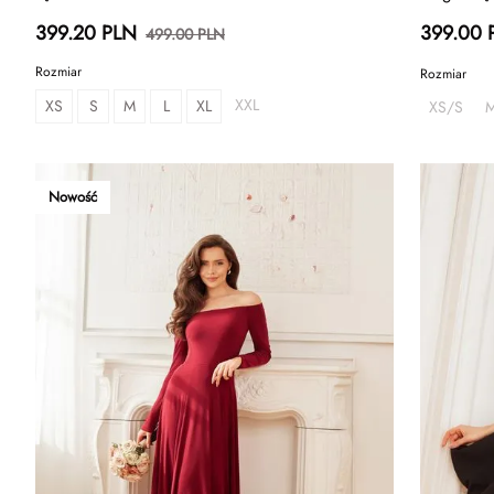
399.20 PLN
399.00 
499.00 PLN
Rozmiar
Rozmiar
XXL
XS
S
M
L
XL
XS/S
Nowość