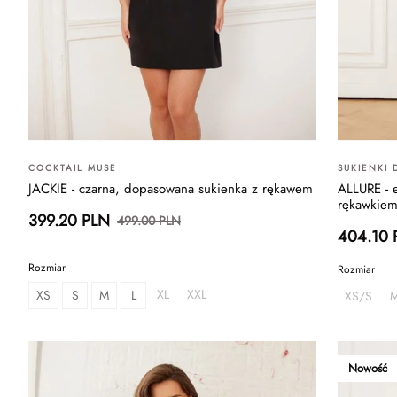
COCKTAIL MUSE
SUKIENKI
JACKIE - czarna, dopasowana sukienka z rękawem
ALLURE - e
rękawkie
399.20 PLN
499.00 PLN
404.10 
Rozmiar
Rozmiar
XL
XXL
XS
S
M
L
XS/S
Nowość