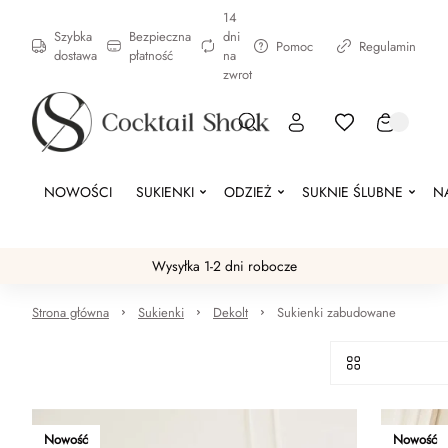
14
Szybka
Bezpieczna
dni
Pomoc
Regulamin
dostawa
płatność
na
zwrot
NOWOŚCI
SUKIENKI
ODZIEŻ
SUKNIE ŚLUBNE
N
Wysyłka 1-2 dni robocze
Strona główna
Sukienki
Dekolt
Sukienki zabudowane
Nowość
Nowość