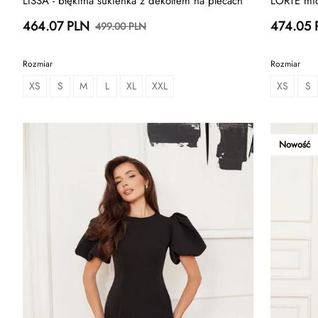
LISSA - błękitna sukienka z dekoltem na plecach
LORTE mid
464.07 PLN
474.05 
499.00 PLN
Rozmiar
Rozmiar
XS
S
M
L
XL
XXL
XS
S
Nowość