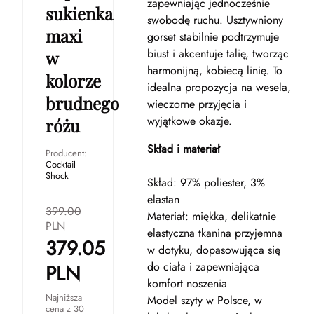
zapewniając jednocześnie
sukienka
swobodę ruchu. Usztywniony
maxi
gorset stabilnie podtrzymuje
biust i akcentuje talię, tworząc
w
harmonijną, kobiecą linię. To
kolorze
idealna propozycja na wesela,
brudnego
wieczorne przyjęcia i
wyjątkowe okazje.
różu
Skład i materiał
Producent:
Cocktail
Shock
Skład: 97% poliester, 3%
elastan
399.00
Materiał: miękka, delikatnie
PLN
elastyczna tkanina przyjemna
379.05
w dotyku, dopasowująca się
do ciała i zapewniająca
PLN
komfort noszenia
Najniższa
Model szyty w Polsce, w
cena z 30