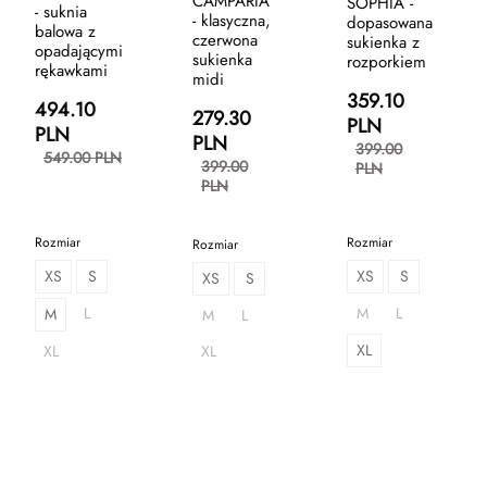
CAMPARIA
SOPHIA -
- suknia
- klasyczna,
dopasowana
balowa z
czerwona
sukienka z
opadającymi
sukienka
rozporkiem
rękawkami
midi
359.10
494.10
279.30
PLN
PLN
PLN
399.00
549.00 PLN
399.00
PLN
PLN
Rozmiar
Rozmiar
Rozmiar
XS
S
XS
S
XS
S
L
M
L
M
M
L
XL
XL
XL