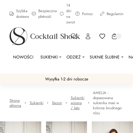
14
Szybka
Bezpieczna
dni
Pomoc
Regulamin
dostawa
płatność
na
zwrot
NOWOŚCI
SUKIENKI
ODZIEŻ
SUKNIE ŚLUBNE
N
Wysyłka 1-2 dni robocze
AMELIA -
Sukienki
dopasowana
Strona
Sukienki
Sezon
wiosna
sukienka maxi w
główna
/ lato
kolorze brudnego
różu