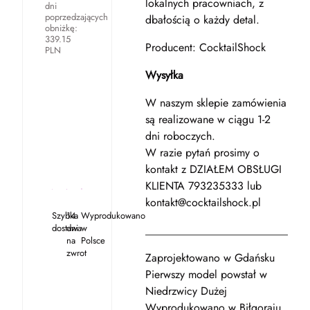
lokalnych pracowniach, z
dni
poprzedzających
dbałością o każdy detal.
obniżkę:
339.15
Producent: CocktailShock
PLN
Wysyłka
W naszym sklepie zamówienia
są realizowane w ciągu 1-2
dni roboczych.
W razie pytań prosimy o
kontakt z DZIAŁEM OBSŁUGI
KLIENTA 793235333 lub
kontakt@cocktailshock.pl
Szybka
14
Wyprodukowano
dostawa
dni
w
____________________________
na
Polsce
zwrot
Zaprojektowano w Gdańsku
Pierwszy model powstał w
Niedrzwicy Dużej
Wyprodukowano w Biłgoraju