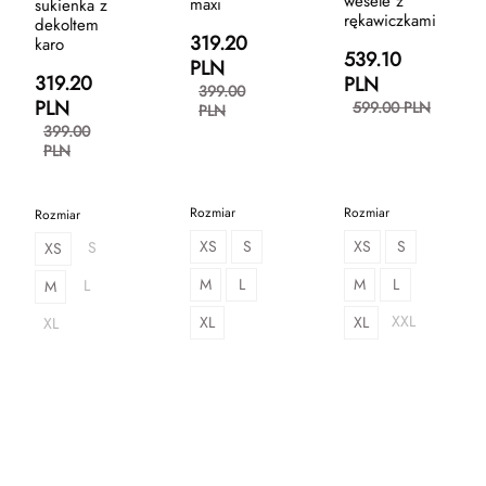
wesele z
maxi
sukienka z
rękawiczkami
dekoltem
319.20
karo
539.10
PLN
319.20
PLN
399.00
PLN
599.00 PLN
PLN
399.00
PLN
Rozmiar
Rozmiar
Rozmiar
XS
S
XS
S
S
XS
M
L
M
L
L
M
XXL
XL
XL
XL