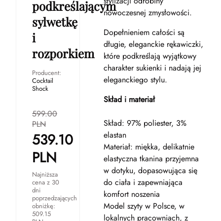
stylizacji odrobiny
podkreślającym
nowoczesnej zmysłowości.
sylwetkę
Dopełnieniem całości są
i
długie, eleganckie rękawiczki,
rozporkiem
które podkreślają wyjątkowy
charakter sukienki i nadają jej
Producent:
eleganckiego stylu.
Cocktail
Shock
Skład i materiał
599.00
Skład: 97% poliester, 3%
PLN
elastan
539.10
Materiał: miękka, delikatnie
PLN
elastyczna tkanina przyjemna
w dotyku, dopasowująca się
Najniższa
do ciała i zapewniająca
cena z 30
dni
komfort noszenia
poprzedzających
Model szyty w Polsce, w
obniżkę:
509.15
lokalnych pracowniach, z