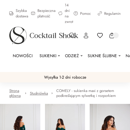
14
Szybka
Bezpieczna
dni
Pomoc
Regulamin
dostawa
płatność
na
zwrot
NOWOŚCI
SUKIENKI
ODZIEŻ
SUKNIE ŚLUBNE
N
Wysyłka 1-2 dni robocze
Strona
COMELY - sukienka maxi z gorsetem
Studniówka
główna
podkreślającym sylwetkę i rozporkiem