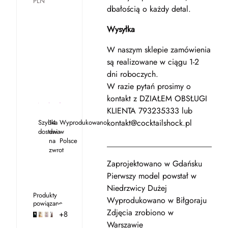
PLN
dbałością o każdy detal.
Wysyłka
W naszym sklepie zamówienia
są realizowane w ciągu 1-2
dni roboczych.
W razie pytań prosimy o
kontakt z DZIAŁEM OBSŁUGI
KLIENTA 793235333 lub
kontakt@cocktailshock.pl
Szybka
14
Wyprodukowano
dostawa
dni
w
na
Polsce
__________________________
zwrot
Zaprojektowano w Gdańsku
Pierwszy model powstał w
Niedrzwicy Dużej
Produkty
Wyprodukowano w Biłgoraju
powiązane
Zdjęcia zrobiono w
+8
Warszawie