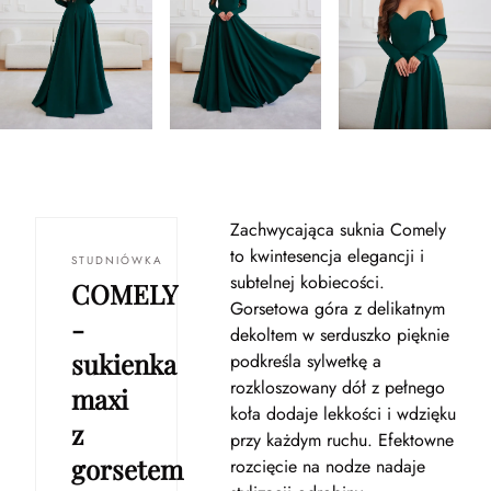
Zachwycająca suknia Comely
to kwintesencja elegancji i
STUDNIÓWKA
subtelnej kobiecości.
COMELY
Gorsetowa góra z delikatnym
-
dekoltem w serduszko pięknie
sukienka
podkreśla sylwetkę a
rozkloszowany dół z pełnego
maxi
koła dodaje lekkości i wdzięku
z
przy każdym ruchu. Efektowne
gorsetem
rozcięcie na nodze nadaje