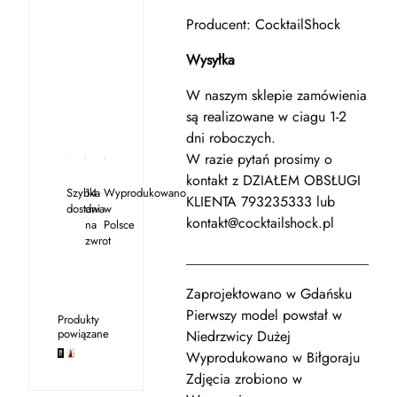
Producent: CocktailShock
Wysyłka
W naszym sklepie zamówienia
są realizowane w ciagu 1-2
dni roboczych.
W razie pytań prosimy o
kontakt z DZIAŁEM OBSŁUGI
Szybka
14
Wyprodukowano
KLIENTA 793235333 lub
dostawa
dni
w
kontakt@cocktailshock.pl
na
Polsce
zwrot
_____________________________
Zaprojektowano w Gdańsku
Pierwszy model powstał w
Produkty
powiązane
Niedrzwicy Dużej
Wyprodukowano w Biłgoraju
Zdjęcia zrobiono w