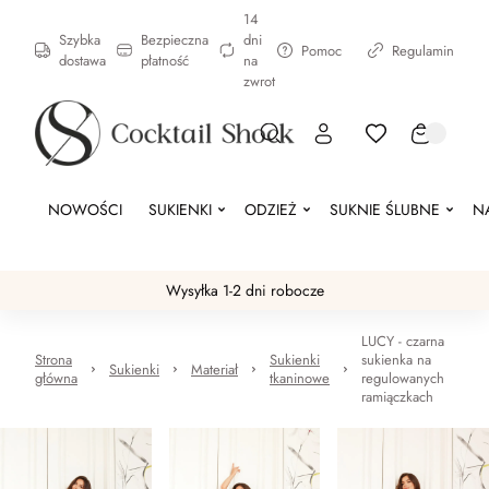
14
Szybka
Bezpieczna
dni
Pomoc
Regulamin
dostawa
płatność
na
zwrot
NOWOŚCI
SUKIENKI
ODZIEŻ
SUKNIE ŚLUBNE
N
Wysyłka 1-2 dni robocze
LUCY - czarna
Strona
Sukienki
sukienka na
Sukienki
Materiał
główna
tkaninowe
regulowanych
ramiączkach