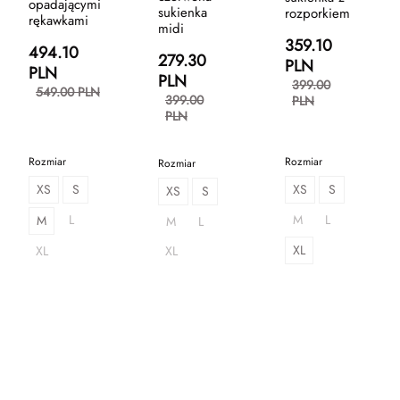
opadającymi
sukienka
rozporkiem
rękawkami
midi
359.10
494.10
279.30
PLN
PLN
PLN
399.00
549.00 PLN
399.00
PLN
PLN
Rozmiar
Rozmiar
Rozmiar
XS
S
XS
S
XS
S
L
M
L
M
M
L
XL
XL
XL