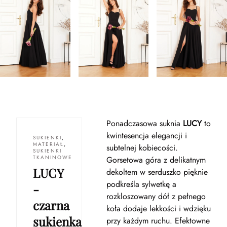
Ponadczasowa suknia
LUCY
to
kwintesencja elegancji i
SUKIENKI
,
MATERIAŁ
,
subtelnej kobiecości.
SUKIENKI
TKANINOWE
Gorsetowa góra z delikatnym
LUCY
dekoltem w serduszko pięknie
podkreśla sylwetkę a
-
rozkloszowany dół z pełnego
czarna
koła dodaje lekkości i wdzięku
sukienka
przy każdym ruchu. Efektowne