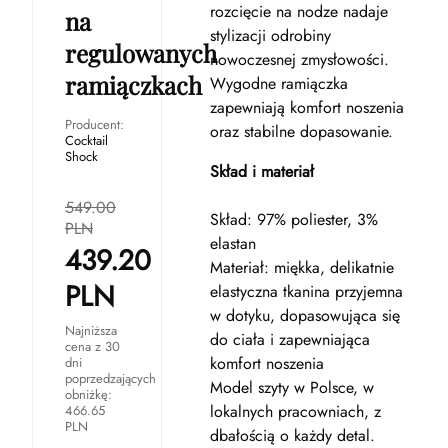
rozcięcie na nodze nadaje
na
stylizacji odrobiny
regulowanych
nowoczesnej zmysłowości.
ramiączkach
Wygodne ramiączka
zapewniają komfort noszenia
Producent:
oraz stabilne dopasowanie.
Cocktail
Shock
Skład i materiał
549.00
Skład: 97% poliester, 3%
PLN
elastan
439.20
Materiał: miękka, delikatnie
PLN
elastyczna tkanina przyjemna
w dotyku, dopasowująca się
Najniższa
do ciała i zapewniająca
cena z 30
komfort noszenia
dni
poprzedzających
Model szyty w Polsce, w
obniżkę:
lokalnych pracowniach, z
466.65
PLN
dbałością o każdy detal.