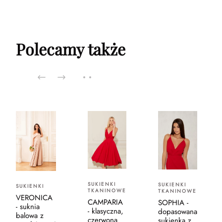
Polecamy także
SUKIENKI
SUKIENKI
SUKIENKI
TKANINOWE
TKANINOWE
VERONICA
CAMPARIA
SOPHIA -
- suknia
- klasyczna,
dopasowana
balowa z
czerwona
sukienka z