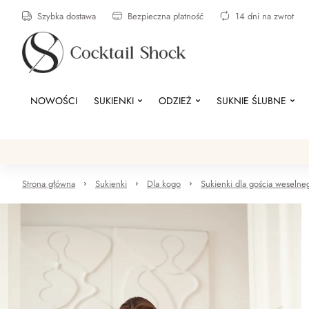
Szybka dostawa
Bezpieczna płatność
14 dni na zwrot
NOWOŚCI
SUKIENKI
ODZIEŻ
SUKNIE ŚLUBNE
Strona główna
Sukienki
Dla kogo
Sukienki dla gościa weselne