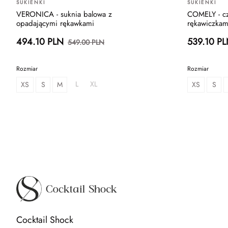
SUKIENKI
SUKIENKI
VERONICA - suknia balowa z
COMELY - cz
opadającymi rękawkami
rękawiczkam
494.10 PLN
539.10 P
549.00 PLN
Rozmiar
Rozmiar
L
XL
XS
S
M
XS
S
Cocktail Shock