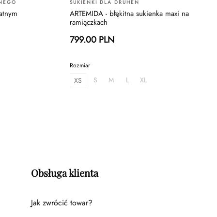
LNEGO
SUKIENKI DLA DRUHEN
katnym
ARTEMIDA - błękitna sukienka maxi na
ramiączkach
799.00 PLN
Rozmiar
S
M
L
XL
XS
Obsługa klienta
Jak zwrócić towar?