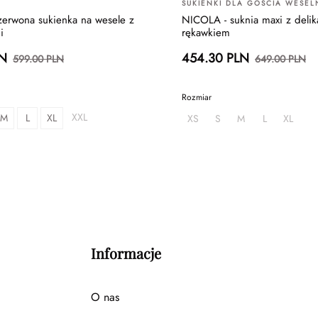
SUKIENKI DLA GOŚCIA WESE
erwona sukienka na wesele z
NICOLA - suknia maxi z deli
i
rękawkiem
LN
454.30 PLN
599.00 PLN
649.00 PLN
Rozmiar
XXL
M
L
XL
XS
S
M
L
XL
Informacje
O nas