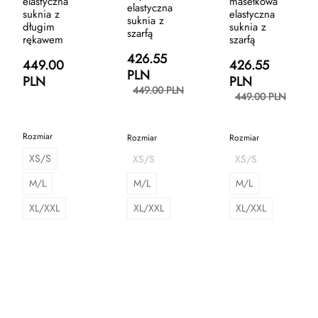
elastyczna
masełkowa
elastyczna
suknia z
elastyczna
suknia z
długim
suknia z
szarfą
rękawem
szarfą
426.55
449.00
426.55
PLN
PLN
PLN
449.00 PLN
449.00 PLN
Rozmiar
Rozmiar
Rozmiar
XS/S
XS/S
XS/S
M/L
M/L
M/L
XL/XXL
XL/XXL
XL/XXL