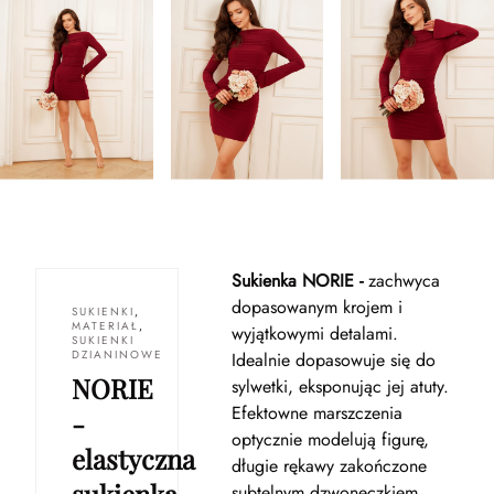
Sukienka NORIE -
zachwyca
dopasowanym krojem i
SUKIENKI
,
MATERIAŁ
,
wyjątkowymi detalami.
SUKIENKI
DZIANINOWE
Idealnie dopasowuje się do
NORIE
sylwetki, eksponując jej atuty.
Efektowne marszczenia
-
optycznie modelują figurę,
elastyczna
długie rękawy zakończone
sukienka
subtelnym dzwoneczkiem