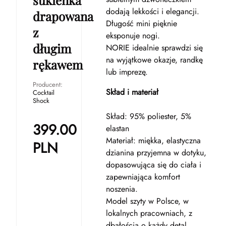
dodają lekkości i elegancji.
drapowana
Długość mini pięknie
z
eksponuje nogi.
długim
NORIE idealnie sprawdzi się
na wyjątkowe okazje, randkę
rękawem
lub imprezę.
Producent:
Skład i materiał
Cocktail
Shock
Skład: 95% poliester, 5%
399.00
elastan
Materiał: miękka, elastyczna
PLN
dzianina przyjemna w dotyku,
dopasowująca się do ciała i
zapewniająca komfort
noszenia.
Model szyty w Polsce, w
lokalnych pracowniach, z
dbałością o każdy detal.