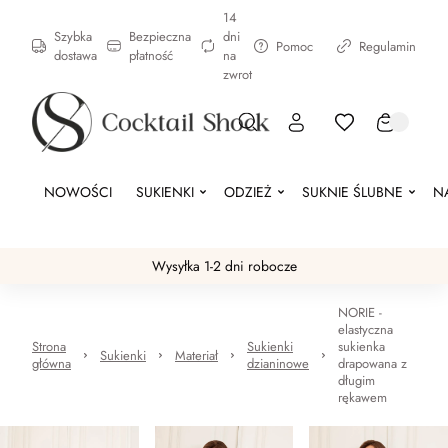
14
Szybka
Bezpieczna
dni
Pomoc
Regulamin
dostawa
płatność
na
zwrot
NOWOŚCI
SUKIENKI
ODZIEŻ
SUKNIE ŚLUBNE
N
Wysyłka 1-2 dni robocze
NORIE -
elastyczna
Strona
Sukienki
sukienka
Sukienki
Materiał
główna
dzianinowe
drapowana z
długim
rękawem