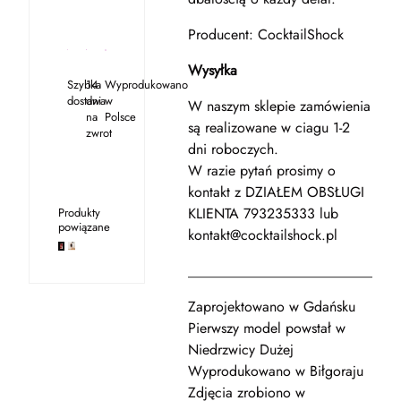
Producent: CocktailShock
Wysyłka
Szybka
14
Wyprodukowano
dostawa
dni
w
W naszym sklepie zamówienia
na
Polsce
są realizowane w ciagu 1-2
zwrot
dni roboczych.
W razie pytań prosimy o
kontakt z DZIAŁEM OBSŁUGI
KLIENTA 793235333 lub
Produkty
powiązane
kontakt@cocktailshock.pl
__________________________
Zaprojektowano w Gdańsku
Pierwszy model powstał w
Niedrzwicy Dużej
Wyprodukowano w Biłgoraju
Zdjęcia zrobiono w