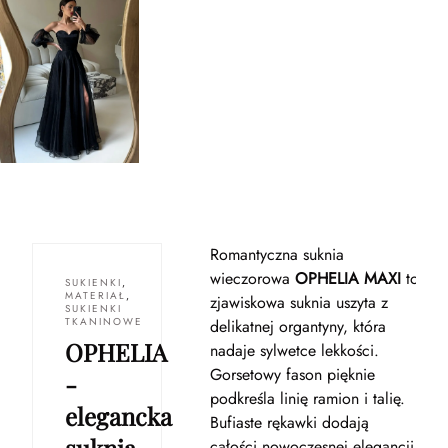
Romantyczna suknia
wieczorowa
OPHELIA MAXI
to
SUKIENKI
,
MATERIAŁ
,
zjawiskowa suknia uszyta z
SUKIENKI
TKANINOWE
delikatnej organtyny, która
OPHELIA
nadaje sylwetce lekkości.
Gorsetowy fason pięknie
-
podkreśla linię ramion i talię.
elegancka
Bufiaste rękawki dodają
całości nowoczesnej elegancji