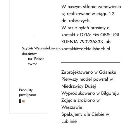
W naszym sklepie zamówienia
są realizowane w ciągu 1-2
dni roboczych.
W razie pytań prosimy o
kontakt z DZIAŁEM OBSŁUGI
KLIENTA 793235333 lub
Szybka
14
Wyprodukowano
kontakt@cocktailshock.pl
dostawa
dni
w
na
Polsce
_________________________
zwrot
Zaprojektowano w Gdańsku
Pierwszy model powstał w
Niedrzwicy Dużej
Produkty
Wyprodukowano w Biłgoraju
powiązane
Zdjęcia zrobiono w
Warszawie
Spakujemy dla Ciebie w
Lublinie