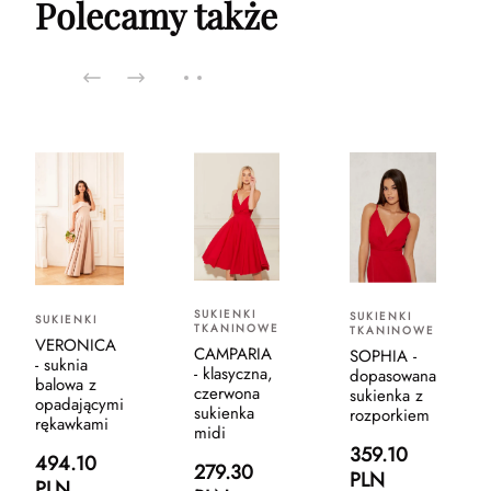
Polecamy także
SUKIENKI
SUKIENKI
SUKIENKI
TKANINOWE
TKANINOWE
VERONICA
CAMPARIA
SOPHIA -
- suknia
- klasyczna,
dopasowana
balowa z
czerwona
sukienka z
opadającymi
sukienka
rozporkiem
rękawkami
midi
359.10
494.10
279.30
PLN
PLN