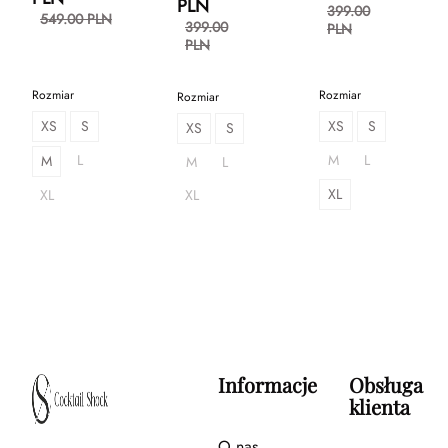
PLN
399.00
549.00 PLN
399.00
PLN
PLN
Rozmiar
Rozmiar
Rozmiar
XS
S
XS
S
XS
S
L
M
L
M
M
L
XL
XL
XL
Informacje
Obsługa
klienta
O nas