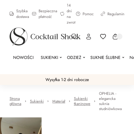
14
Szybka
Bezpieczna
dni
Pomoc
Regulamin
dostawa
płatność
na
zwrot
NOWOŚCI
SUKIENKI
ODZIEŻ
SUKNIE ŚLUBNE
N
Wysyłka 1-2 dni robocze
OPHELIA -
Strona
Sukienki
elegancka
Sukienki
Materiał
główna
tkaninowe
suknia
studniówkowa