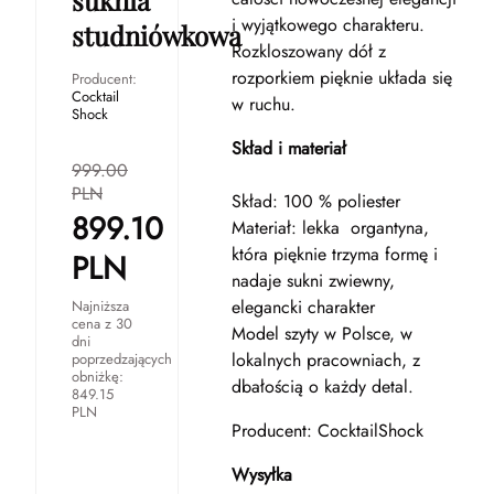
suknia
i wyjątkowego charakteru.
studniówkowa
Rozkloszowany dół z
rozporkiem pięknie układa się
Producent:
Cocktail
w ruchu.
Shock
Skład i materiał
999.00
PLN
Skład: 100 % poliester
899.10
Materiał: lekka organtyna,
która pięknie trzyma formę i
PLN
nadaje sukni zwiewny,
elegancki charakter
Najniższa
cena z 30
Model szyty w Polsce, w
dni
lokalnych pracowniach, z
poprzedzających
obniżkę:
dbałością o każdy detal.
849.15
PLN
Producent: CocktailShock
Wysyłka