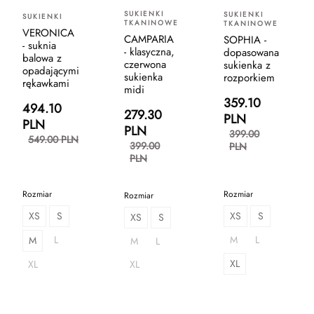
SUKIENKI
SUKIENKI
SUKIENKI
TKANINOWE
TKANINOWE
VERONICA
CAMPARIA
SOPHIA -
- suknia
- klasyczna,
dopasowana
balowa z
czerwona
sukienka z
opadającymi
sukienka
rozporkiem
rękawkami
midi
359.10
494.10
279.30
PLN
PLN
PLN
399.00
549.00 PLN
399.00
PLN
PLN
Rozmiar
Rozmiar
Rozmiar
XS
S
XS
S
XS
S
L
M
L
M
M
L
XL
XL
XL