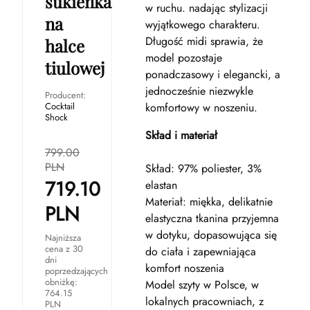
sukienka
w ruchu. nadając stylizacji
na
wyjątkowego charakteru.
Długość midi sprawia, że
halce
model pozostaje
tiulowej
ponadczasowy i elegancki, a
jednocześnie niezwykle
Producent:
Cocktail
komfortowy w noszeniu.
Shock
Skład i materiał
799.00
PLN
Skład: 97% poliester, 3%
719.10
elastan
Materiał: miękka, delikatnie
PLN
elastyczna tkanina przyjemna
w dotyku, dopasowująca się
Najniższa
cena z 30
do ciała i zapewniająca
dni
komfort noszenia
poprzedzających
obniżkę:
Model szyty w Polsce, w
764.15
lokalnych pracowniach, z
PLN