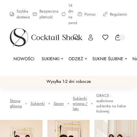
14
Szybka
Bezpieczna
dni
Pomoc
Regulamin
dostawa
płatność
na
zwrot
NOWOŚCI
SUKIENKI
ODZIEŻ
SUKNIE ŚLUBNE
N
Wysyłka 1-2 dni robocze
GRACE -
Sukienki
Strona
szałwiowa
Sukienki
Sezon
wiosna /
główna
sukienka na halce
lato
tiulowej