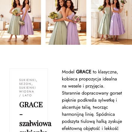
Model
GRACE
to klasyczna,
kobieca propozycja idealna
SUKIENKI
,
SEZON
,
na wesele i przyjęcia.
SUKIENKI
WIOSNA
Starannie dopracowany gorset
/ LATO
pięknie podkreśla sylwetkę i
GRACE
akcentuje talię, tworząc
-
harmonijną linię. Spódnica
podszyta tiulową halką zyskuje
szałwiowa
efektowną objętość i lekkość