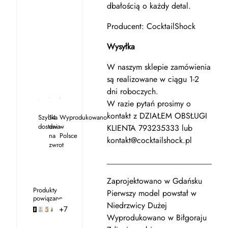
dbałością o każdy detal.
Producent: CocktailShock
Wysyłka
W naszym sklepie zamówienia
są realizowane w ciągu 1-2
dni roboczych.
W razie pytań prosimy o
kontakt z DZIAŁEM OBSŁUGI
Szybka
14
Wyprodukowano
dostawa
dni
w
KLIENTA 793235333 lub
na
Polsce
kontakt@cocktailshock.pl
zwrot
___________________________
Zaprojektowano w Gdańsku
Produkty
Pierwszy model powstał w
powiązane
Niedrzwicy Dużej
+7
Wyprodukowano w Biłgoraju