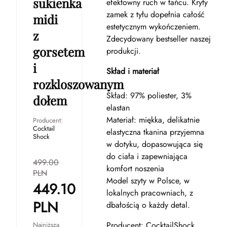
sukienka
efektowny ruch w tańcu. Kryty
zamek z tyłu dopełnia całość
midi
estetycznym wykończeniem.
z
Zdecydowany bestseller naszej
gorsetem
produkcji.
i
Skład i materiał
rozkloszowanym
Skład: 97% poliester, 3%
dołem
elastan
Materiał: miękka, delikatnie
Producent:
Cocktail
elastyczna tkanina przyjemna
Shock
w dotyku, dopasowująca się
do ciała i zapewniająca
499.00
komfort noszenia
PLN
Model szyty w Polsce, w
449.10
lokalnych pracowniach, z
PLN
dbałością o każdy detal.
Producent: CocktailShock
Najniższa