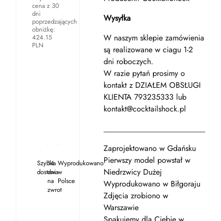
cena z 30
dni
Wysyłka
poprzedzających
obniżkę:
W naszym sklepie zamówienia
424.15
PLN
są realizowane w ciagu 1-2
dni roboczych.
W razie pytań prosimy o
kontakt z DZIAŁEM OBSŁUGI
KLIENTA 793235333 lub
kontakt@cocktailshock.pl
_____________________________
Zaprojektowano w Gdańsku
Pierwszy model powstał w
Szybka
14
Wyprodukowano
Niedrzwicy Dużej
dostawa
dni
w
na
Polsce
Wyprodukowano w Biłgoraju
zwrot
Zdjęcia zrobiono w
Warszawie
Spakujemy dla Ciebie w