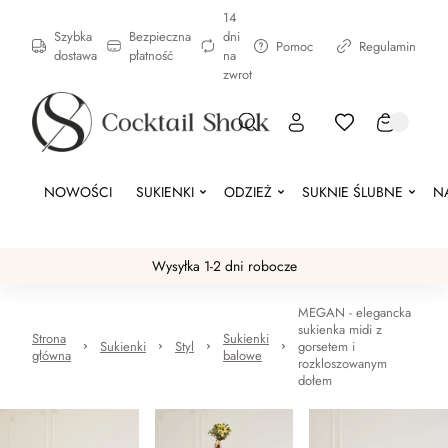
14
Szybka
Bezpieczna
dni
Pomoc
Regulamin
dostawa
płatność
na
zwrot
NOWOŚCI
SUKIENKI
ODZIEŻ
SUKNIE ŚLUBNE
N
Wysyłka 1-2 dni robocze
MEGAN - elegancka
sukienka midi z
Strona
Sukienki
Sukienki
Styl
gorsetem i
główna
balowe
rozkloszowanym
dołem