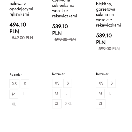
balowa z
błękitna,
sukienka na
opadającymi
gorsetowa
wesele z
rękawkami
suknia na
rękawiczkami
wesele z
494.10
rękawiczkami
539.10
PLN
PLN
539.10
549.00 PLN
599.00 PLN
PLN
599.00 PLN
Rozmiar
Rozmiar
Rozmiar
XS
S
XS
S
XS
S
M
L
M
L
L
M
XXL
XL
XL
XL