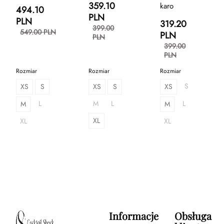
359.10
karo
494.10
PLN
PLN
319.20
399.00
549.00 PLN
PLN
PLN
399.00
PLN
Rozmiar
Rozmiar
Rozmiar
S
XS
S
XS
S
XS
L
M
L
L
M
M
XL
XL
XL
Informacje
Obsługa