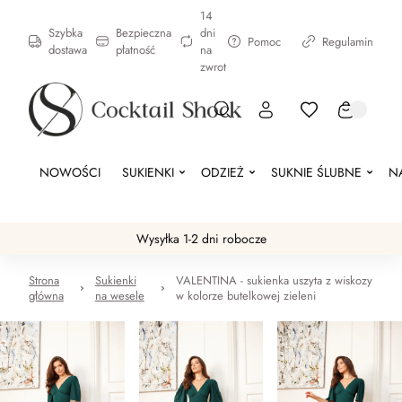
14
Szybka
Bezpieczna
dni
Pomoc
Regulamin
dostawa
płatność
na
zwrot
NOWOŚCI
SUKIENKI
ODZIEŻ
SUKNIE ŚLUBNE
N
Wysyłka 1-2 dni robocze
Strona
Sukienki
VALENTINA - sukienka uszyta z wiskozy
główna
na wesele
w kolorze butelkowej zieleni