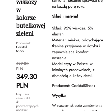
wiskozy
ramiona, idealnie sprawdzi się
na każdą porę roku.
w
kolorze
Skład i materiał
butelkowej
Skład: 95% wiskoza, 5%
zieleni
elastan
Materiał: miękka, oddychająca
Producent:
tkanina przyjemna w dotyku i
Cocktail
Shock
zapewniająca komfort
noszenia
499.00
Model szyty w Polsce, w
PLN
lokalnych pracowniach, z
349.30
dbałością o każdy detal.
PLN
Producent: CocktailShock
Najniższa
Wysyłka
cena z 30
dni
W naszym sklepie zamówienia
poprzedzających
obniżkę: