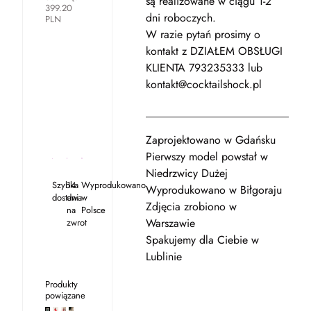
są realizowane w ciągu 1-2
399.20
dni roboczych.
PLN
W razie pytań prosimy o
kontakt z DZIAŁEM OBSŁUGI
KLIENTA 793235333 lub
kontakt@cocktailshock.pl
_____________________________
Zaprojektowano w Gdańsku
Pierwszy model powstał w
Niedrzwicy Dużej
Szybka
14
Wyprodukowano
Wyprodukowano w Biłgoraju
dostawa
dni
w
Zdjęcia zrobiono w
na
Polsce
Warszawie
zwrot
Spakujemy dla Ciebie w
Lublinie
Produkty
powiązane