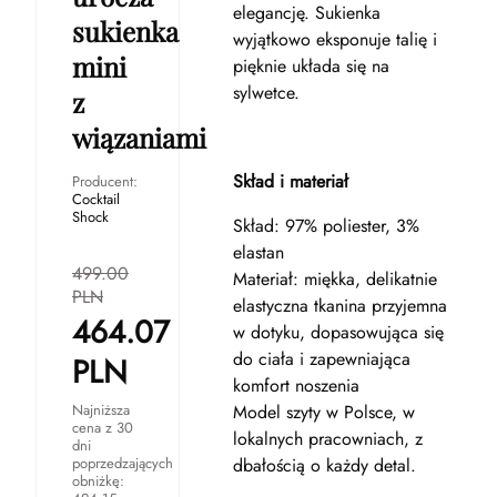
elegancję. Sukienka
sukienka
wyjątkowo eksponuje talię i
mini
pięknie układa się na
sylwetce.
z
wiązaniami
Skład i materiał
Producent:
Cocktail
Shock
Skład: 97% poliester, 3%
elastan
499.00
Materiał: miękka, delikatnie
PLN
elastyczna tkanina przyjemna
464.07
w dotyku, dopasowująca się
do ciała i zapewniająca
PLN
komfort noszenia
Najniższa
Model szyty w Polsce, w
cena z 30
lokalnych pracowniach, z
dni
poprzedzających
dbałością o każdy detal.
obniżkę: