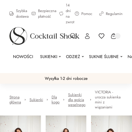
14
Szybka
Bezpieczna
dni
Pomoc
Regulamin
dostawa
płatność
na
zwrot
NOWOŚCI
SUKIENKI
ODZIEŻ
SUKNIE ŚLUBNE
N
Wysyłka 1-2 dni robocze
VICTORIA -
Sukienki
Strona
Dla
urocza sukienka
Sukienki
dla gościa
główna
kogo
mini z
weselnego
wiązaniami