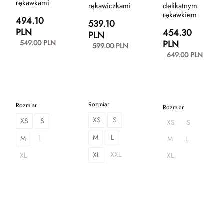
rękawkami
rękawiczkami
delikatnym
rękawkiem
494.10
539.10
PLN
454.30
PLN
549.00 PLN
PLN
599.00 PLN
649.00 PLN
Rozmiar
Rozmiar
Rozmiar
XS
S
XS
S
XS
S
M
L
L
M
M
L
XXL
XL
XL
XL