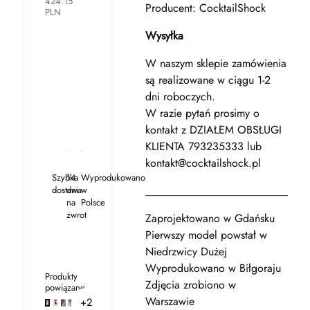
424.15
Producent: CocktailShock
PLN
Wysyłka
W naszym sklepie zamówienia
są realizowane w ciągu 1-2
dni roboczych.
W razie pytań prosimy o
kontakt z DZIAŁEM OBSŁUGI
KLIENTA 793235333 lub
kontakt@cocktailshock.pl
Szybka
14
Wyprodukowano
_____________________________
dostawa
dni
w
na
Polsce
zwrot
Zaprojektowano w Gdańsku
Pierwszy model powstał w
Niedrzwicy Dużej
Wyprodukowano w Biłgoraju
Produkty
Zdjęcia zrobiono w
powiązane
Warszawie
+2