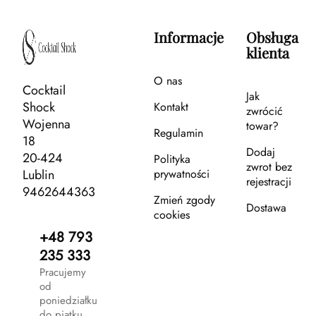
Informacje
Obsługa
klienta
O nas
Cocktail
Jak
Shock
Kontakt
zwrócić
Wojenna
towar?
Regulamin
18
Dodaj
20-424
Polityka
zwrot bez
Lublin
prywatności
rejestracji
9462644363
Zmień zgody
Dostawa
cookies
+48 793
235 333
Pracujemy
od
poniedziałku
do piątku