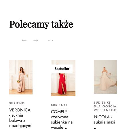
Polecamy także
Bestseller
SUKIENKI
SUKIENKI
SUKIENKI
DLA GOŚCIA
VERONICA
WESELNEGO
COMELY -
- suknia
czerwona
NICOLA -
balowa z
sukienka na
suknia maxi
opadającymi
wesele z
z