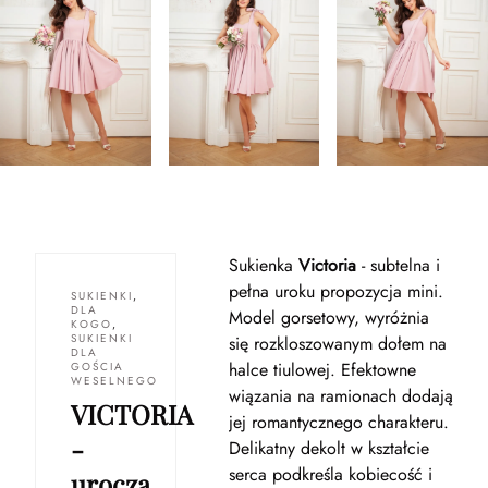
Sukienka
Victoria
- subtelna i
pełna uroku propozycja mini.
SUKIENKI
,
DLA
Model gorsetowy, wyróżnia
KOGO
,
SUKIENKI
się rozkloszowanym dołem na
DLA
halce tiulowej. Efektowne
GOŚCIA
WESELNEGO
wiązania na ramionach dodają
VICTORIA
jej romantycznego charakteru.
-
Delikatny dekolt w kształcie
serca podkreśla kobiecość i
urocza