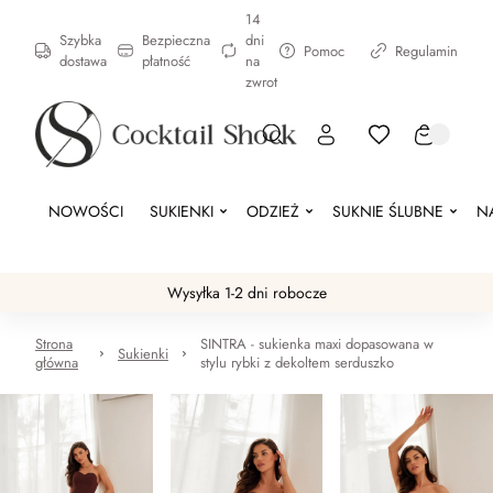
14
Szybka
Bezpieczna
dni
Pomoc
Regulamin
dostawa
płatność
na
zwrot
NOWOŚCI
SUKIENKI
ODZIEŻ
SUKNIE ŚLUBNE
N
Wysyłka 1-2 dni robocze
Strona
SINTRA - sukienka maxi dopasowana w
Sukienki
główna
stylu rybki z dekoltem serduszko