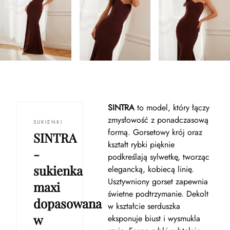
SINTRA
to model, który łączy
zmysłowość z ponadczasową
SUKIENKI
formą. Gorsetowy krój oraz
SINTRA
kształt rybki pięknie
-
podkreślają sylwetkę, tworząc
sukienka
elegancką, kobiecą linię.
Usztywniony gorset zapewnia
maxi
świetne podtrzymanie. Dekolt
dopasowana
w kształcie serduszka
w
eksponuje biust i wysmukla