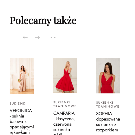
Polecamy także
SUKIENKI
SUKIENKI
SUKIENKI
TKANINOWE
TKANINOWE
VERONICA
CAMPARIA
SOPHIA -
- suknia
- klasyczna,
dopasowana
balowa z
czerwona
sukienka z
opadającymi
sukienka
rozporkiem
rękawkami
midi