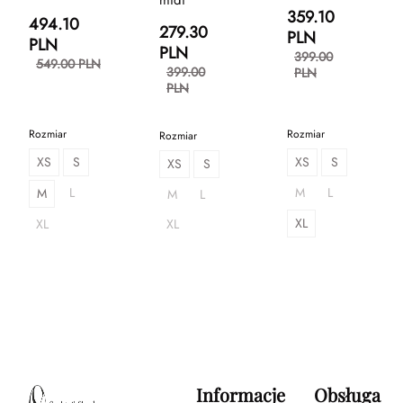
359.10
494.10
279.30
PLN
PLN
PLN
399.00
549.00 PLN
399.00
PLN
PLN
Rozmiar
Rozmiar
Rozmiar
XS
S
XS
S
XS
S
L
M
L
M
M
L
XL
XL
XL
Informacje
Obsługa