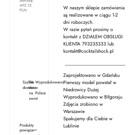
obniżkę:
492.15
W naszym sklepie zamówienia
PLN
są realizowane w ciągu 1-2
dni roboczych.
W razie pytań prosimy o
kontakt z DZIAŁEM OBSŁUGI
KLIENTA 793235333 lub
kontakt@cocktailshock.pl
____________________________
Zaprojektowano w Gdańsku
Pierwszy model powstał w
Szybka
14
Wyprodukowano
dostawa
dni
w
Niedrzwicy Dużej
na
Polsce
Wyprodukowano w Biłgoraju
zwrot
Zdjęcia zrobiono w
Warszawie
Spakujemy dla Ciebie w
Produkty
Lublinie
powiązane