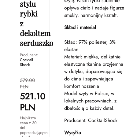
szyję. Fason rybki subtelnie
stylu
opływa ciało i nadaje figurze
rybki
smukły, harmonijny kształt.
z
Skład i materiał
dekoltem
serduszko
Skład: 97% poliester, 3%
elastan
Producent:
Materiał: miękka, delikatnie
Cocktail
elastyczna tkanina przyjemna
Shock
w dotyku, dopasowująca się
do ciała i zapewniająca
579.00
komfort noszenia
PLN
Model szyty w Polsce, w
521.10
lokalnych pracowniach, z
PLN
dbałością o każdy detal.
Najniższa
Producent: CocktailShock
cena z 30
dni
Wysyłka
poprzedzających