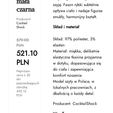
mała
szyję. Fason rybki subtelnie
czarna
opływa ciało i nadaje figurze
smukły, harmonijny kształt.
Producent:
Cocktail
Skład i materiał
Shock
Skład: 97% poliester, 3%
579.00
elastan
PLN
521.10
Materiał: miękka, delikatnie
elastyczna tkanina przyjemna
PLN
w dotyku, dopasowująca się
do ciała i zapewniająca
Najniższa
komfort noszenia
cena z 30
dni
Model szyty w Polsce, w
poprzedzających
lokalnych pracowniach, z
obniżkę:
492.15
dbałością o każdy detal.
PLN
Producent: CocktailShock