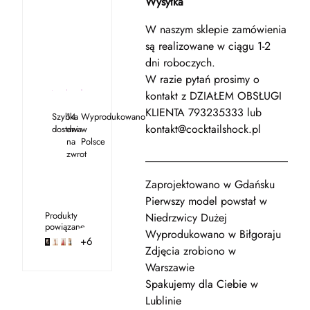
Wysyłka
W naszym sklepie zamówienia
są realizowane w ciągu 1-2
dni roboczych.
W razie pytań prosimy o
kontakt z DZIAŁEM OBSŁUGI
KLIENTA 793235333 lub
Szybka
14
Wyprodukowano
kontakt@cocktailshock.pl
dostawa
dni
w
na
Polsce
zwrot
_____________________________
Zaprojektowano w Gdańsku
Pierwszy model powstał w
Produkty
Niedrzwicy Dużej
powiązane
Wyprodukowano w Biłgoraju
+6
Zdjęcia zrobiono w
Warszawie
Spakujemy dla Ciebie w
Lublinie