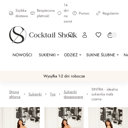
14
Szybka
Bezpieczna
dni
Pomoc
Regulamin
dostawa
płatność
na
zwrot
NOWOŚCI
SUKIENKI
ODZIEŻ
SUKNIE ŚLUBNE
N
Wysyłka 1-2 dni robocze
SINTRA - idealna
Strona
Sukienki
Sukienki
Typ
sukienka mała
główna
dopasowane
czarna