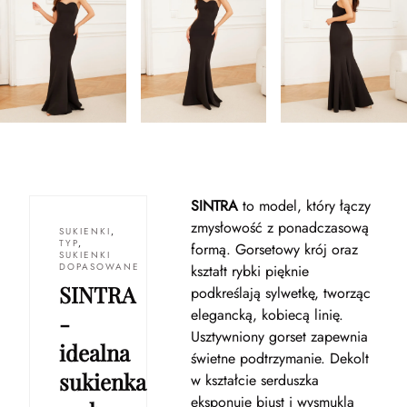
SINTRA
to model, który łączy
zmysłowość z ponadczasową
SUKIENKI
,
TYP
,
formą. Gorsetowy krój oraz
SUKIENKI
DOPASOWANE
kształt rybki pięknie
SINTRA
podkreślają sylwetkę, tworząc
elegancką, kobiecą linię.
-
Usztywniony gorset zapewnia
idealna
świetne podtrzymanie. Dekolt
sukienka
w kształcie serduszka
eksponuje biust i wysmukla