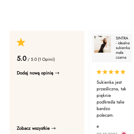
SINTRA
- idealna
sukienka
mała
5.0
czarna
/ 5.0 (1 Opinii)
Dodaj nową opinię
Sukienka jest
prześliczna, tak
pięknie
podkreśla talie
bardzo
polecam.
e
Zobacz wszystkie