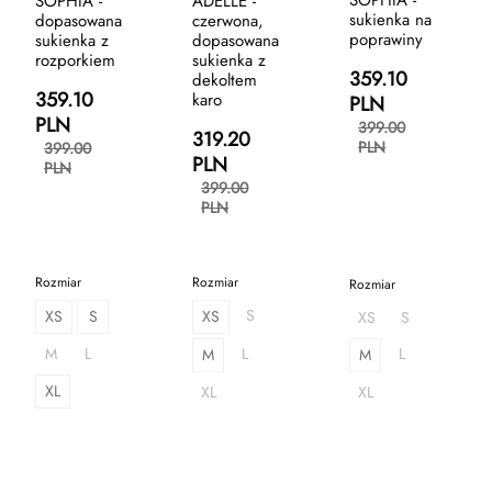
SOPHIA -
ADELLE -
sukienka na
dopasowana
czerwona,
poprawiny
sukienka z
dopasowana
rozporkiem
sukienka z
359.10
dekoltem
359.10
karo
PLN
PLN
399.00
319.20
PLN
399.00
PLN
PLN
399.00
PLN
Rozmiar
Rozmiar
Rozmiar
S
XS
S
XS
XS
S
M
L
L
L
M
M
XL
XL
XL