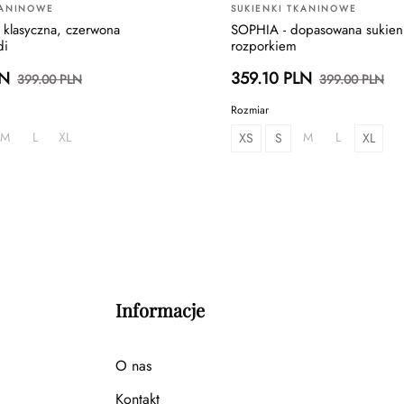
KANINOWE
SUKIENKI TKANINOWE
klasyczna, czerwona
SOPHIA - dopasowana sukien
di
rozporkiem
LN
359.10 PLN
399.00 PLN
399.00 PLN
Rozmiar
M
L
XL
M
L
XS
S
XL
Informacje
O nas
Kontakt