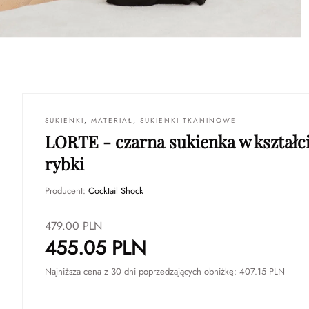
SUKIENKI
,
MATERIAŁ
,
SUKIENKI TKANINOWE
LORTE - czarna sukienka w kształc
rybki
Producent:
Cocktail Shock
479.00
PLN
455.05
PLN
Najniższa cena z 30 dni poprzedzających obniżkę:
407.15
PLN