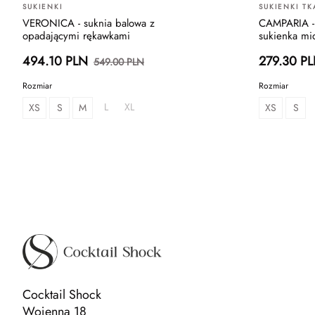
SUKIENKI
SUKIENKI T
VERONICA - suknia balowa z
CAMPARIA - 
opadającymi rękawkami
sukienka mi
494.10 PLN
279.30 P
549.00 PLN
Rozmiar
Rozmiar
L
XL
XS
S
M
XS
S
Cocktail Shock
Wojenna 18