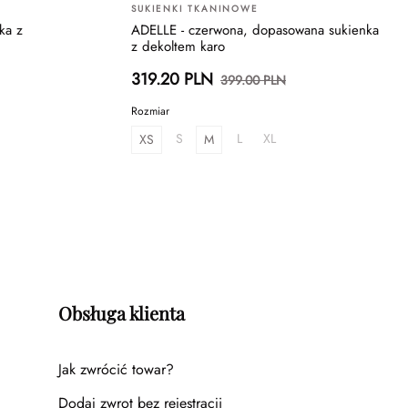
SUKIENKI TKANINOWE
ka z
ADELLE - czerwona, dopasowana sukienka
z dekoltem karo
319.20 PLN
399.00 PLN
Rozmiar
S
L
XL
XS
M
Obsługa klienta
Jak zwrócić towar?
Dodaj zwrot bez rejestracji