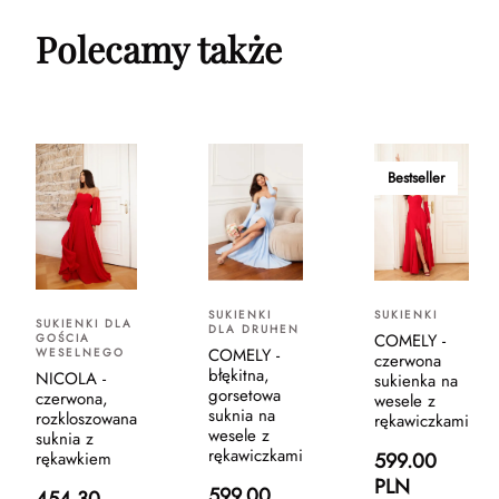
Polecamy także
Bestseller
SUKIENKI
SUKIENKI
SUKIENKI DLA
DLA DRUHEN
COMELY -
GOŚCIA
COMELY -
WESELNEGO
czerwona
błękitna,
NICOLA -
sukienka na
gorsetowa
czerwona,
wesele z
suknia na
rozkloszowana
rękawiczkami
wesele z
suknia z
rękawiczkami
599.00
rękawkiem
PLN
599.00