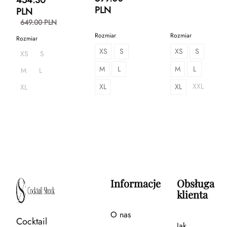
454.30
PLN
PLN
649.00 PLN
Rozmiar
Rozmiar
Rozmiar
XS
S
XS
S
XS
S
M
L
M
L
M
L
XXL
XL
XL
XL
Informacje
Obsługa
klienta
O nas
Cocktail
Jak