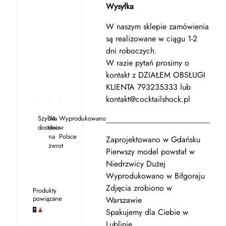
Wysyłka
W naszym sklepie zamówienia
są realizowane w ciągu 1-2
dni roboczych.
W razie pytań prosimy o
kontakt z DZIAŁEM OBSŁUGI
KLIENTA 793235333 lub
kontakt@cocktailshock.pl
Szybka
14
Wyprodukowano
___________________________
dostawa
dni
w
na
Polsce
Zaprojektowano w Gdańsku
zwrot
Pierwszy model powstał w
Niedrzwicy Dużej
Wyprodukowano w Biłgoraju
Zdjęcia zrobiono w
Produkty
powiązane
Warszawie
Spakujemy dla Ciebie w
Lublinie