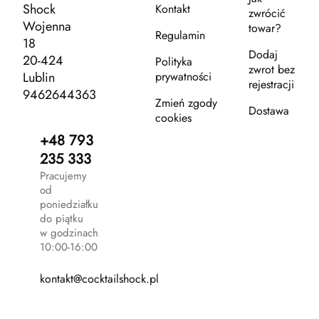
Shock
Kontakt
zwrócić
Wojenna
towar?
Regulamin
18
Dodaj
20-424
Polityka
zwrot bez
Lublin
prywatności
rejestracji
9462644363
Zmień zgody
Dostawa
cookies
+48 793
235 333
Pracujemy
od
poniedziałku
do piątku
w godzinach
10:00-16:00
kontakt@cocktailshock.pl