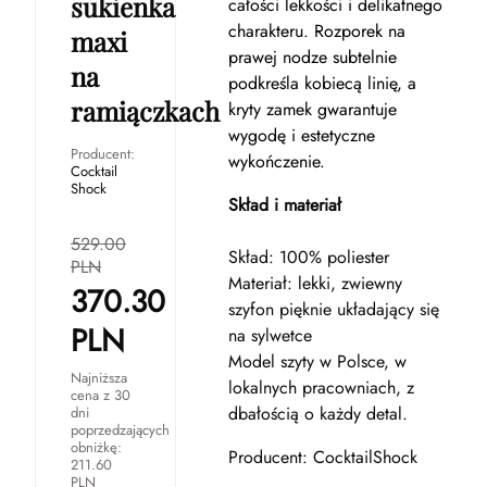
sukienka
całości lekkości i delikatnego
charakteru. Rozporek na
maxi
prawej nodze subtelnie
na
podkreśla kobiecą linię, a
ramiączkach
kryty zamek gwarantuje
wygodę i estetyczne
Producent:
wykończenie.
Cocktail
Shock
Skład i materiał
529.00
Skład: 100% poliester
PLN
Materiał: lekki, zwiewny
370.30
szyfon pięknie układający się
PLN
na sylwetce
Model szyty w Polsce, w
Najniższa
lokalnych pracowniach, z
cena z 30
dbałością o każdy detal.
dni
poprzedzających
obniżkę:
Producent: CocktailShock
211.60
PLN