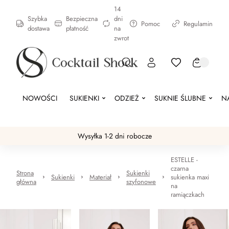
14
Szybka
Bezpieczna
dni
Pomoc
Regulamin
dostawa
płatność
na
zwrot
NOWOŚCI
SUKIENKI
ODZIEŻ
SUKNIE ŚLUBNE
N
Wysyłka 1-2 dni robocze
ESTELLE -
czarna
Strona
Sukienki
Sukienki
Materiał
sukienka maxi
główna
szyfonowe
na
ramiączkach