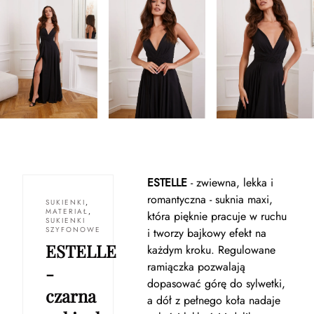
ESTELLE
- zwiewna, lekka i
romantyczna - suknia maxi,
SUKIENKI
,
MATERIAŁ
,
która pięknie pracuje w ruchu
SUKIENKI
SZYFONOWE
i tworzy bajkowy efekt na
ESTELLE
każdym kroku. Regulowane
ramiączka pozwalają
-
dopasować górę do sylwetki,
czarna
a dół z pełnego koła nadaje