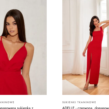
KANINOWE
SUKIENKI TKANINOWE
pasowana sukienka z
ADELLE - czerwona, dopasow