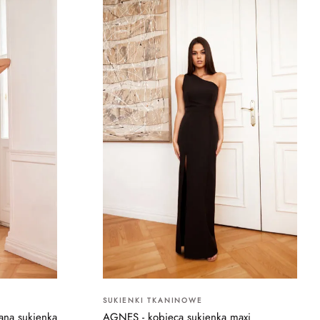
SUKIENKI TKANINOWE
ana sukienka
AGNES - kobieca sukienka maxi