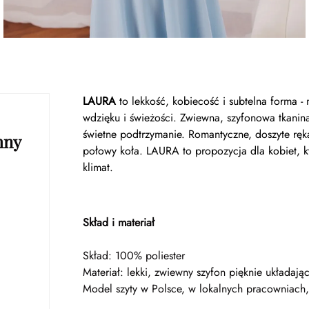
LAURA
to lekkość, kobiecość i subtelna forma - 
wdzięku i świeżości. Zwiewna, szyfonowa tkanina
świetne podtrzymanie. Romantyczne, doszyte ręk
hny
połowy koła. LAURA to propozycja dla kobiet, kt
klimat.
Skład i materiał
Skład: 100% poliester
Materiał: lekki, zwiewny szyfon pięknie układając
Model szyty w Polsce, w lokalnych pracowniach,