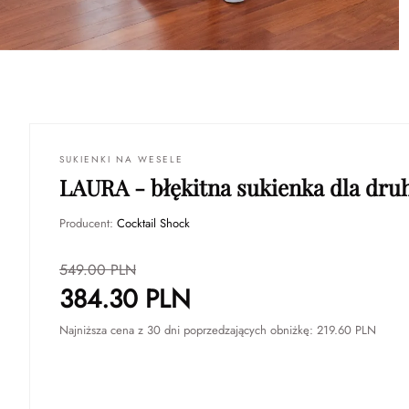
SUKIENKI NA WESELE
LAURA - błękitna sukienka dla dru
Producent:
Cocktail Shock
549.00
PLN
384.30
PLN
Najniższa cena z 30 dni poprzedzających obniżkę:
219.60
PLN