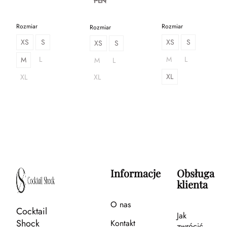
PLN
Rozmiar
Rozmiar
Rozmiar
XS
S
XS
S
XS
S
L
M
L
M
M
L
XL
XL
XL
Informacje
Obsługa
klienta
O nas
Cocktail
Jak
Shock
Kontakt
zwrócić