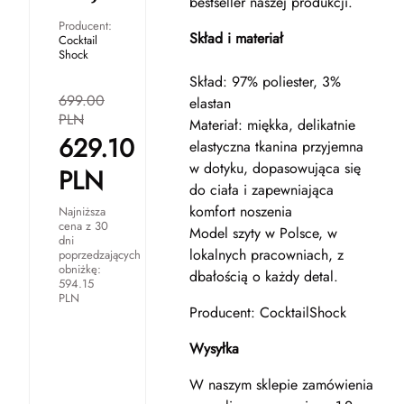
bestseller naszej produkcji.
Producent:
Skład i materiał
Cocktail
Shock
Skład: 97% poliester, 3%
699.00
elastan
PLN
Materiał: miękka, delikatnie
629.10
elastyczna tkanina przyjemna
w dotyku, dopasowująca się
PLN
do ciała i zapewniająca
komfort noszenia
Najniższa
cena z 30
Model szyty w Polsce, w
dni
lokalnych pracowniach, z
poprzedzających
obniżkę:
dbałością o każdy detal.
594.15
PLN
Producent: CocktailShock
Wysyłka
W naszym sklepie zamówienia