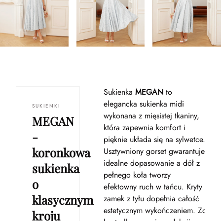
Sukienka
MEGAN
to
elegancka sukienka midi
SUKIENKI
wykonana z mięsistej tkaniny,
MEGAN
która zapewnia komfort i
-
pięknie układa się na sylwetce.
koronkowa
Usztywniony gorset gwarantuje
idealne dopasowanie a dół z
sukienka
pełnego koła tworzy
o
efektowny ruch w tańcu. Kryty
klasycznym
zamek z tyłu dopełnia całość
estetycznym wykończeniem. Zdecy
kroju