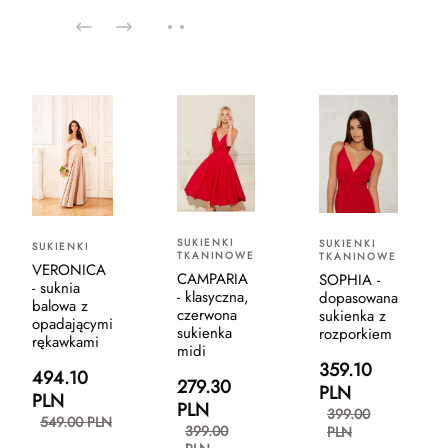
SUKIENKI
SUKIENKI
SUKIENKI
TKANINOWE
TKANINOWE
VERONICA
CAMPARIA
SOPHIA -
- suknia
- klasyczna,
dopasowana
balowa z
czerwona
sukienka z
opadającymi
sukienka
rozporkiem
rękawkami
midi
359.10
494.10
279.30
PLN
PLN
PLN
399.00
549.00 PLN
399.00
PLN