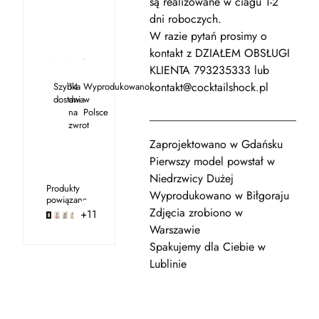
są realizowane w ciagu 1-2
dni roboczych.
W razie pytań prosimy o
kontakt z DZIAŁEM OBSŁUGI
KLIENTA 793235333 lub
kontakt@cocktailshock.pl
Szybka
14
Wyprodukowano
dostawa
dni
w
na
Polsce
__________________________
zwrot
Zaprojektowano w Gdańsku
Pierwszy model powstał w
Niedrzwicy Dużej
Produkty
Wyprodukowano w Biłgoraju
powiązane
Zdjęcia zrobiono w
+11
Warszawie
Spakujemy dla Ciebie w
Lublinie