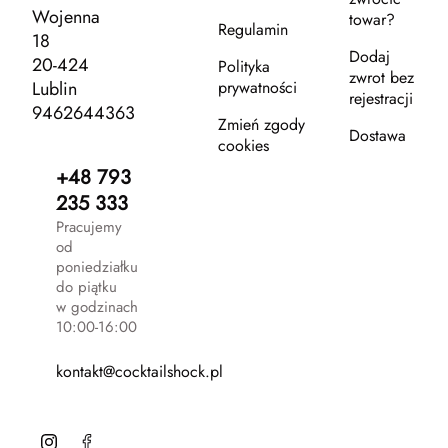
Wojenna
towar?
Regulamin
18
Dodaj
20-424
Polityka
zwrot bez
Lublin
prywatności
rejestracji
9462644363
Zmień zgody
Dostawa
cookies
+48 793
235 333
Pracujemy
od
poniedziałku
do piątku
w godzinach
10:00-16:00
kontakt@cocktailshock.pl